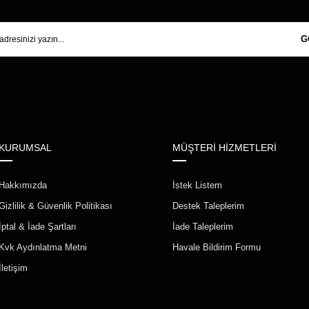
G
KURUMSAL
MÜŞTERİ HİZMETLERİ
Hakkımızda
İstek Listem
Gizlilik & Güvenlik Politikası
Destek Taleplerim
İptal & İade Şartları
İade Taleplerim
Kvk Aydınlatma Metni
Havale Bildirim Formu
İletişim