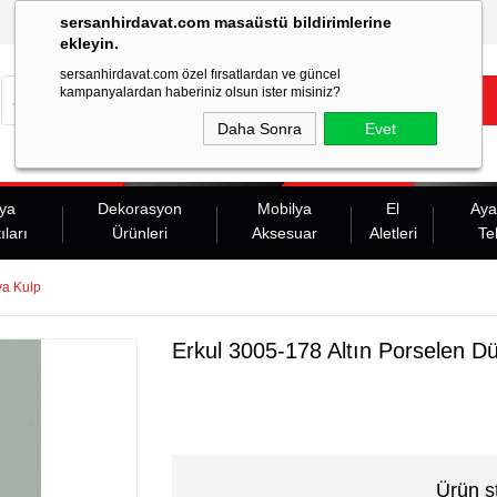
sersanhirdavat.com masaüstü bildirimlerine
ekleyin.
sersanhirdavat.com özel fırsatlardan ve güncel
kampanyalardan haberiniz olsun ister misiniz?
Daha Sonra
Evet
ya
Dekorasyon
Mobilya
El
Aya
ıları
Ürünleri
Aksesuar
Aletleri
Te
ya Kulp
Erkul 3005-178 Altın Porselen D
Ürün s