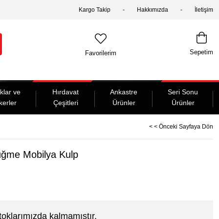
Kargo Takip
Hakkımızda
İletişim
Sepetim
Favorilerim
klar ve
Hırdavat
Ankastre
Seri Sonu
kerler
Çeşitleri
Ürünler
Ürünler
< < Önceki Sayfaya Dön
üğme Mobilya Kulp
toklarımızda kalmamıştır.