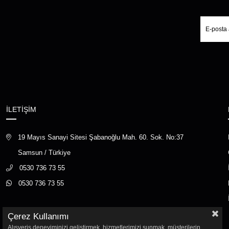
İLETİŞİM
19 Mayıs Sanayi Sitesi Şabanoğlu Mah. 60. Sok. No:37
Samsun / Türkiye
0530 736 73 55
0530 736 73 55
Çerez Kullanımı
Alışveriş deneyiminizi geliştirmek, hizmetlerimizi sunmak, müşterilerin