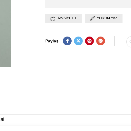
TAVSIYE ET
YORUM YAZ
Paylaş
RI