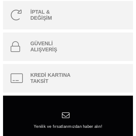
İPTAL &
DEĞİŞİM
GÜVENLİ
ALIŞVERİŞ
KREDİ KARTINA
TAKSİT
Yenilik ve fırsatlarımızdan haber alın!