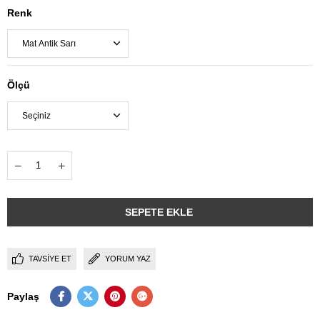
Renk
Ölçü
TAVSIYE ET
YORUM YAZ
Paylaş