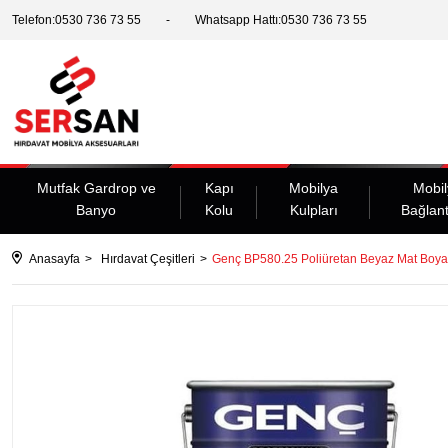
Telefon:0530 736 73 55
Whatsapp Hattı:0530 736 73 55
Mutfak Gardrop ve
Kapı
Mobilya
Mobil
Banyo
Kolu
Kulpları
Bağlant
Anasayfa
Hırdavat Çeşitleri
Genç BP580.25 Poliüretan Beyaz Mat Boya