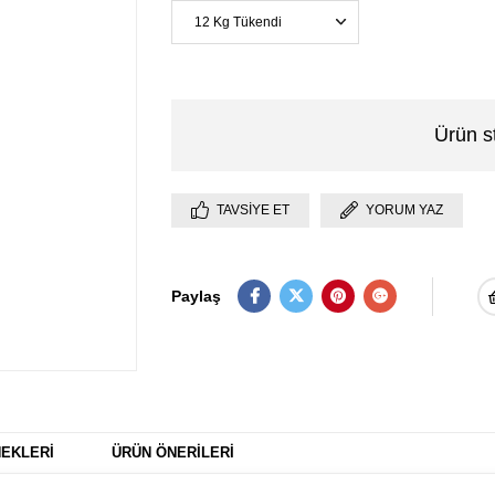
Ürün s
TAVSIYE ET
YORUM YAZ
Paylaş
EKLERI
ÜRÜN ÖNERILERI