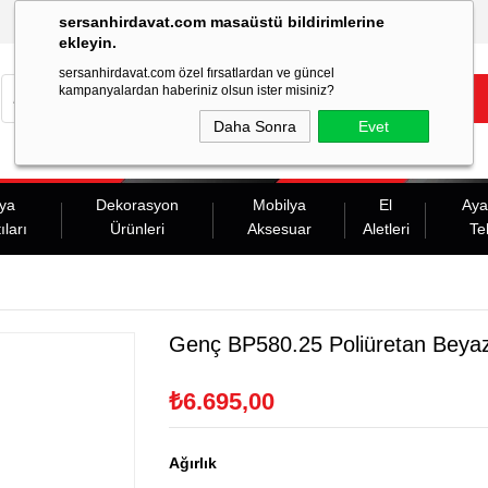
sersanhirdavat.com masaüstü bildirimlerine
ekleyin.
sersanhirdavat.com özel fırsatlardan ve güncel
kampanyalardan haberiniz olsun ister misiniz?
Daha Sonra
Evet
ya
Dekorasyon
Mobilya
El
Aya
ıları
Ürünleri
Aksesuar
Aletleri
Te
Genç BP580.25 Poliüretan Beya
₺6.695,00
Ağırlık