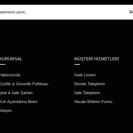
G
KURUMSAL
MÜŞTERİ HİZMETLERİ
Hakkımızda
İstek Listem
Gizlilik & Güvenlik Politikası
Destek Taleplerim
İptal & İade Şartları
İade Taleplerim
Kvk Aydınlatma Metni
Havale Bildirim Formu
İletişim