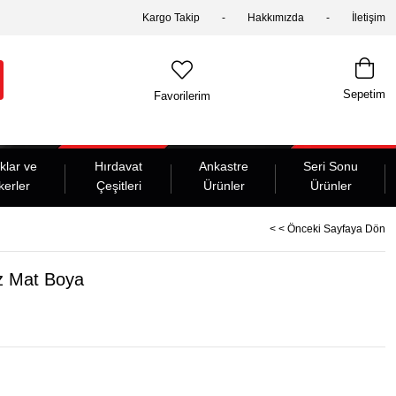
Kargo Takip
Hakkımızda
İletişim
Sepetim
Favorilerim
klar ve
Hırdavat
Ankastre
Seri Sonu
kerler
Çeşitleri
Ürünler
Ürünler
< < Önceki Sayfaya Dön
z Mat Boya