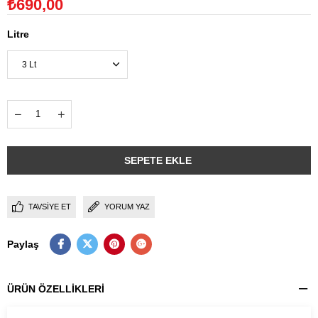
₺690,00
Litre
TAVSIYE ET
YORUM YAZ
Paylaş
ÜRÜN ÖZELLIKLERI