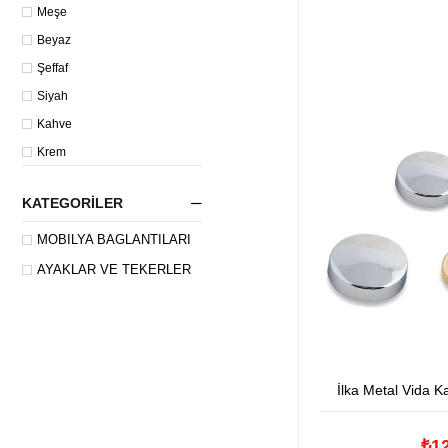
30*35*35
Meşe
30*45*45
Beyaz
50*15
Şeffaf
50*30
Siyah
70*15
Kahve
70*30
Krem
90*15
Ceviz
KATEGORILER
Kiraz
MOBILYA BAĞLANTILARI
AYAKLAR VE TEKERLER
İlka Metal Vida 
₺1