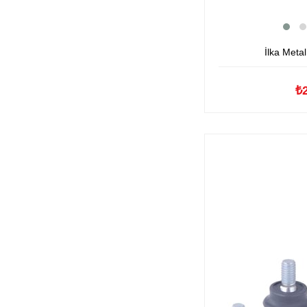
İlka Meta
₺