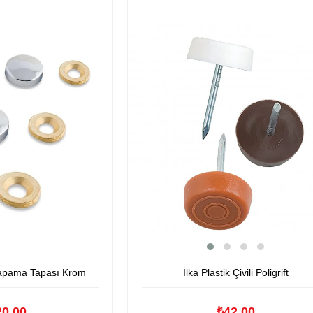
İlka Plastik Çivili Poligrift
Kapama Tapası Krom
₺42,00
20,00