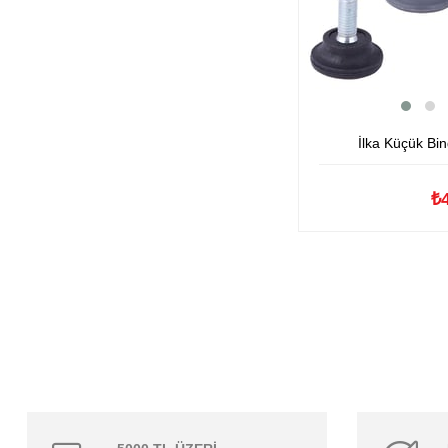
İlka Küçük Bi
₺