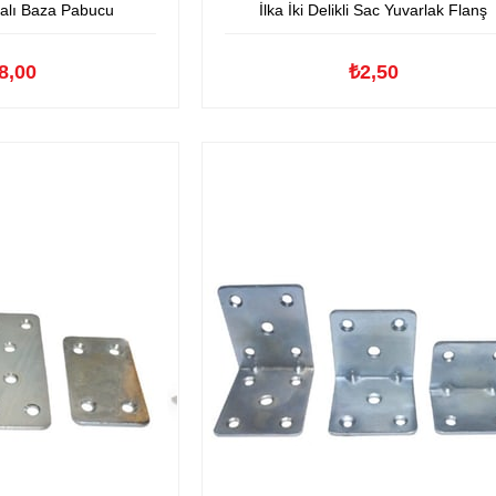
idalı Baza Pabucu
İlka İki Delikli Sac Yuvarlak Flanş
8,00
₺2,50