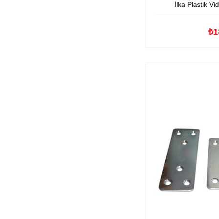
İlka Plastik V
₺1