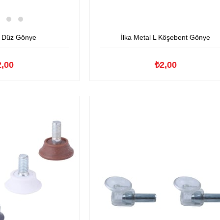
l Düz Gönye
İlka Metal L Köşebent Gönye
2,00
₺2,00