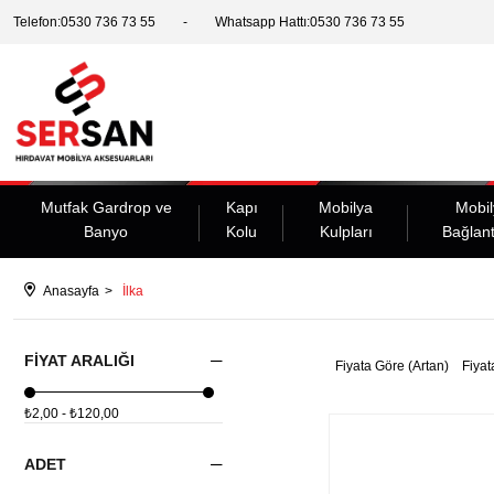
Telefon:0530 736 73 55
Whatsapp Hattı:0530 736 73 55
Mutfak Gardrop ve
Kapı
Mobilya
Mobil
Banyo
Kolu
Kulpları
Bağlant
Anasayfa
İlka
FIYAT ARALIĞI
Fiyata Göre (Artan)
Fiyat
₺2,00 - ₺120,00
ADET