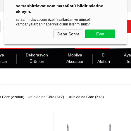
sersanhirdavat.com masaüstü bildirimlerine
ekleyin.
sersanhirdavat.com özel fırsatlardan ve güncel
kampanyalardan haberiniz olsun ister misiniz?
Daha Sonra
Evet
ya
Dekorasyon
Mobilya
El
Aya
ıları
Ürünleri
Aksesuar
Aletleri
Te
a Göre (Azalan)
Ürün Adına Göre (A>Z)
Ürün Adına Göre (Z<A)