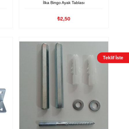
İlka Bingo Ayak Tablası
₺2,50
Teklif İste