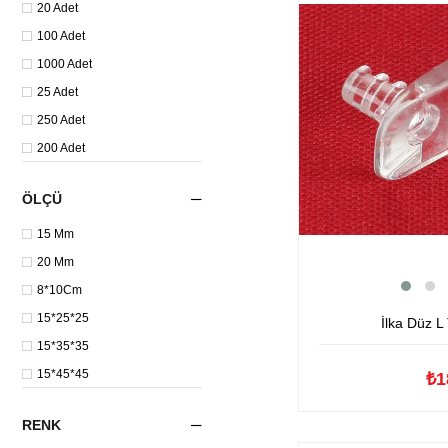
20 Adet
100 Adet
1000 Adet
25 Adet
250 Adet
200 Adet
500 Adet
ÖLÇÜ
15 Mm
20 Mm
8*10Cm
15*25*25
İlka Düz L 
15*35*35
15*45*45
₺1
15*55*55
RENK
30*25*25