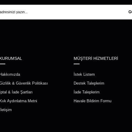
G
KURUMSAL
MÜŞTERİ HİZMETLERİ
Hakkımızda
İstek Listem
Gizlilik & Güvenlik Politikası
Destek Taleplerim
İptal & İade Şartları
İade Taleplerim
Kvk Aydınlatma Metni
Havale Bildirim Formu
İletişim