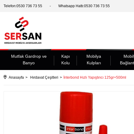
Telefon:0530 736 73 55
Whatsapp Hattı:0530 736 73 55
Mutfak Gardrop ve
Kapı
Mobilya
Mobil
Banyo
Kolu
Kulpları
Bağlant
Anasayfa
Hırdavat Çeşitleri
İnterbond Hızlı Yapıştırıcı 125gr+500ml