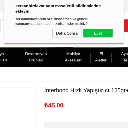
sersanhirdavat.com masaüstü bildirimlerine
ekleyin.
sersanhirdavat.com özel fırsatlardan ve güncel
kampanyalardan haberiniz olsun ister misiniz?
Daha Sonra
Evet
ya
Dekorasyon
Mobilya
El
Aya
ıları
Ürünleri
Aksesuar
Aletleri
Te
İnterbond Hızlı Yapıştırıcı 125g
₺45,00