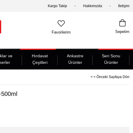
Kargo Takip
Hakkımızda
İletişim
Sepetim
Favorilerim
klar ve
Hırdavat
Ankastre
Seri Sonu
kerler
Çeşitleri
Ürünler
Ürünler
< < Önceki Sayfaya Dön
r+500ml