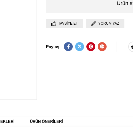
Ürün s
TAVSIYE ET
YORUM YAZ
Paylaş
EKLERI
ÜRÜN ÖNERILERI