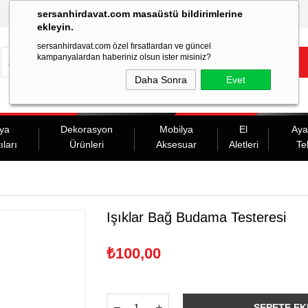
sersanhirdavat.com masaüstü bildirimlerine
ekleyin.
sersanhirdavat.com özel fırsatlardan ve güncel
kampanyalardan haberiniz olsun ister misiniz?
Daha Sonra
Evet
ya
Dekorasyon
Mobilya
El
Aya
ıları
Ürünleri
Aksesuar
Aletleri
Te
Işıklar Bağ Budama Testeresi
₺100,00