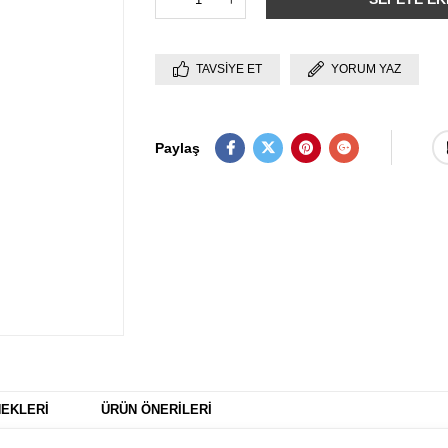
TAVSIYE ET
YORUM YAZ
Paylaş
EKLERI
ÜRÜN ÖNERILERI