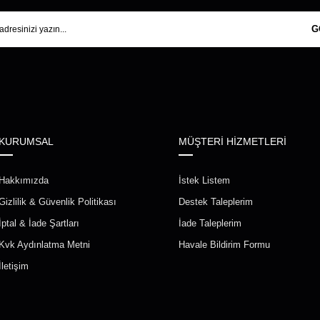
G
KURUMSAL
MÜŞTERİ HİZMETLERİ
Hakkımızda
İstek Listem
Gizlilik & Güvenlik Politikası
Destek Taleplerim
İptal & İade Şartları
İade Taleplerim
Kvk Aydınlatma Metni
Havale Bildirim Formu
İletişim