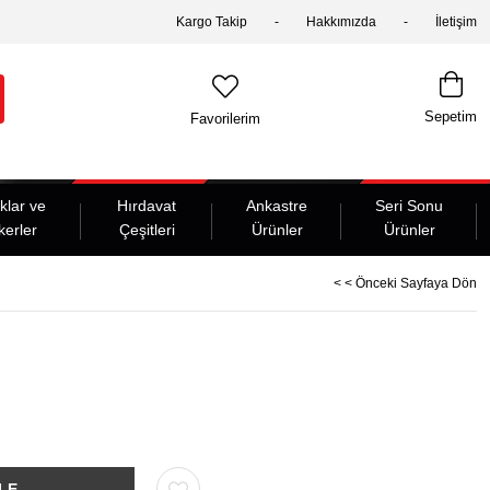
Kargo Takip
Hakkımızda
İletişim
Sepetim
Favorilerim
klar ve
Hırdavat
Ankastre
Seri Sonu
kerler
Çeşitleri
Ürünler
Ürünler
< < Önceki Sayfaya Dön