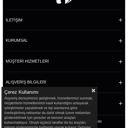
İLETİŞİM
KURUMSAL
MÜŞTERİ HİZMETLERİ
ALIŞVERİŞ BİLGİLERİ
Çerez Kullanımı
Alışveriş deneyiminizi geliştirmek, hizmetlerimizi sunmak,
POPÜLER KATEGORİLER
müşterilerin hizmetlerimizi nasıl kullandığını anlayarak
iyileştirmeler yapabilmek ve ilgi alanlarına göre
özelleştirilmiş reklamlar da dahil olmak üzere reklamları
gösterebilmek için çerezler ve benzeri araçları
© 2022 sersanhirdavat.com - Tüm hakları saklıdır.
kullanmaktayız. Onaylı üçüncü taraflar da bu araçları,
reklam gösterimimizle bağlantılı olarak kullanır. Detaylar