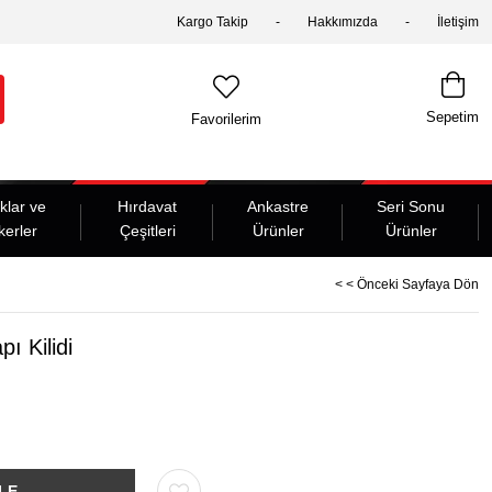
Kargo Takip
Hakkımızda
İletişim
Sepetim
Favorilerim
klar ve
Hırdavat
Ankastre
Seri Sonu
kerler
Çeşitleri
Ürünler
Ürünler
< < Önceki Sayfaya Dön
pı Kilidi