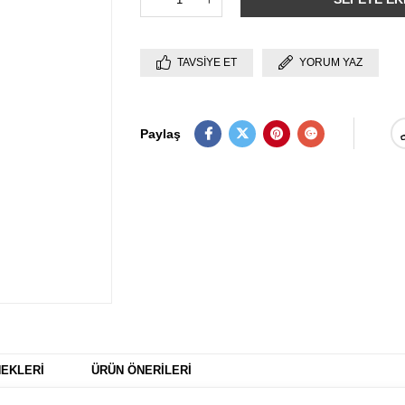
TAVSIYE ET
YORUM YAZ
Paylaş
EKLERI
ÜRÜN ÖNERILERI