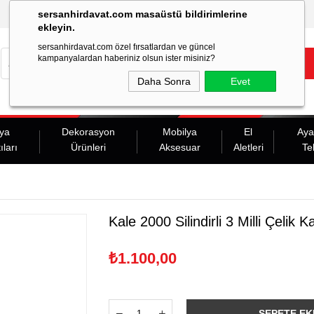
sersanhirdavat.com masaüstü bildirimlerine
ekleyin.
sersanhirdavat.com özel fırsatlardan ve güncel
kampanyalardan haberiniz olsun ister misiniz?
Daha Sonra
Evet
ya
Dekorasyon
Mobilya
El
Aya
ıları
Ürünleri
Aksesuar
Aletleri
Te
Kale 2000 Silindirli 3 Milli Çelik Ka
₺1.100,00