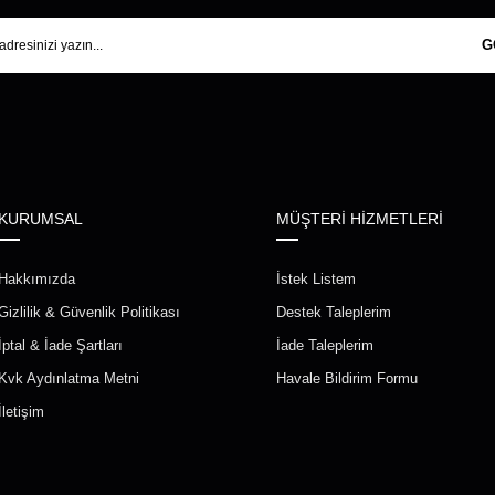
G
KURUMSAL
MÜŞTERİ HİZMETLERİ
Hakkımızda
İstek Listem
Gizlilik & Güvenlik Politikası
Destek Taleplerim
İptal & İade Şartları
İade Taleplerim
Kvk Aydınlatma Metni
Havale Bildirim Formu
İletişim