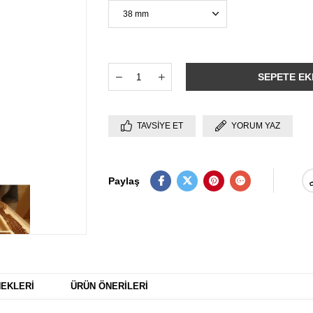
TAVSIYE ET
YORUM YAZ
Paylaş
EKLERI
ÜRÜN ÖNERILERI