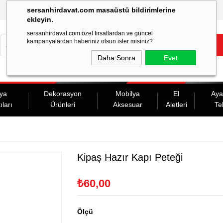
sersanhirdavat.com masaüstü bildirimlerine
ekleyin.
sersanhirdavat.com özel fırsatlardan ve güncel
kampanyalardan haberiniz olsun ister misiniz?
Daha Sonra
Evet
ya
Dekorasyon
Mobilya
El
Aya
ıları
Ürünleri
Aksesuar
Aletleri
Te
Kipaş Hazır Kapı Peteği
₺60,00
Ölçü