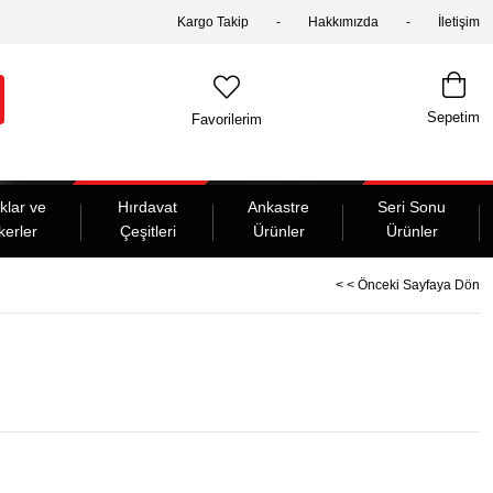
Kargo Takip
Hakkımızda
İletişim
Sepetim
Favorilerim
klar ve
Hırdavat
Ankastre
Seri Sonu
kerler
Çeşitleri
Ürünler
Ürünler
< < Önceki Sayfaya Dön