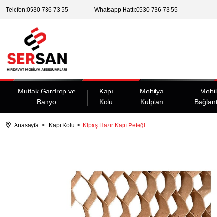
Telefon:0530 736 73 55
Whatsapp Hattı:0530 736 73 55
Mutfak Gardrop ve
Kapı
Mobilya
Mobil
Banyo
Kolu
Kulpları
Bağlant
Anasayfa
Kapı Kolu
Kipaş Hazır Kapı Peteği