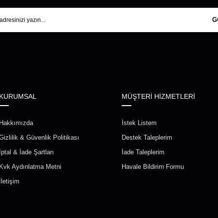
G
KURUMSAL
MÜŞTERİ HİZMETLERİ
Hakkımızda
İstek Listem
Gizlilik & Güvenlik Politikası
Destek Taleplerim
İptal & İade Şartları
İade Taleplerim
Kvk Aydınlatma Metni
Havale Bildirim Formu
İletişim