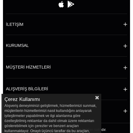
İLETİŞİM
KURUMSAL
MÜŞTERİ HİZMETLERİ
ALIŞVERİŞ BİLGİLERİ
Çerez Kullanımı
Alışveriş deneyiminizi geliştirmek, hizmetlerimizi sunmak,
POPÜLER KATEGORİLER
müşterilerin hizmetlerimizi nasıl kullandığını anlayarak
iyileştirmeler yapabilmek ve ilgi alanlarına göre
özelleştirilmiş reklamlar da dahil olmak üzere reklamları
gösterebilmek için çerezler ve benzeri araçları
© 2022 sersanhirdavat.com - Tüm hakları saklıdır.
kullanmaktayız. Onaylı üçüncü taraflar da bu araçları,