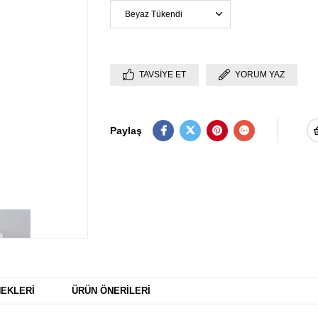
TAVSIYE ET
YORUM YAZ
Paylaş
EKLERI
ÜRÜN ÖNERILERI