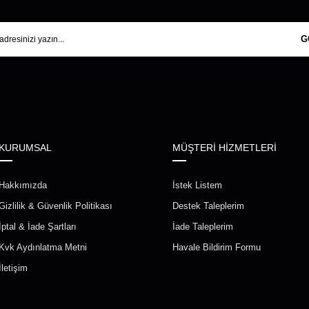
G
KURUMSAL
MÜŞTERİ HİZMETLERİ
Hakkımızda
İstek Listem
Gizlilik & Güvenlik Politikası
Destek Taleplerim
İptal & İade Şartları
İade Taleplerim
Kvk Aydınlatma Metni
Havale Bildirim Formu
İletişim