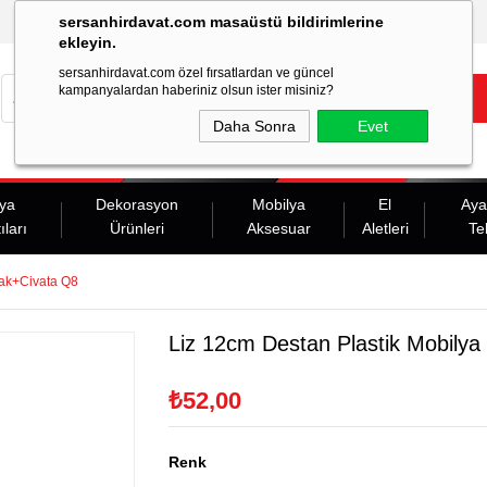
sersanhirdavat.com masaüstü bildirimlerine
ekleyin.
sersanhirdavat.com özel fırsatlardan ve güncel
kampanyalardan haberiniz olsun ister misiniz?
Daha Sonra
Evet
ya
Dekorasyon
Mobilya
El
Aya
ıları
Ürünleri
Aksesuar
Aletleri
Te
yak+Civata Q8
Liz 12cm Destan Plastik Mobily
₺52,00
Renk