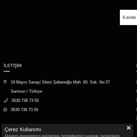
İLETİŞİM
19 Mayıs Sanayi Sitesi Şabanoğlu Mah. 60. Sok. No:37
Samsun / Türkiye
0530 736 73 55
0530 736 73 55
Çerez Kullanımı
Alışveriş deneyiminizi geliştirmek, hizmetlerimizi sunmak, müşterilerin