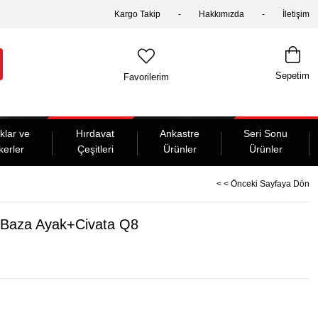
Kargo Takip
Hakkımızda
İletişim
Sepetim
Favorilerim
klar ve
Hırdavat
Ankastre
Seri Sonu
kerler
Çeşitleri
Ürünler
Ürünler
< < Önceki Sayfaya Dön
a Baza Ayak+Civata Q8