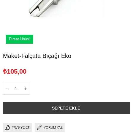
Fırsat Ürünü
Maket-Falçata Bıçağı Eko
₺105,00
TAVSIYE ET
YORUM YAZ