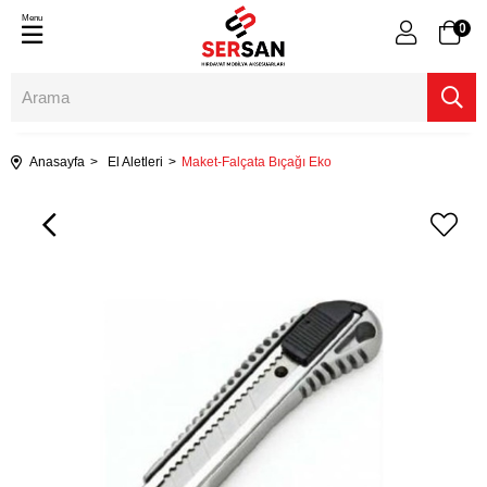
Menu
0
Anasayfa
El Aletleri
Maket-Falçata Bıçağı Eko