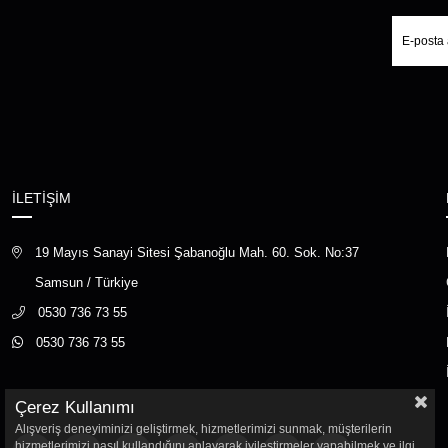
İLETİŞİM
19 Mayıs Sanayi Sitesi Şabanoğlu Mah. 60. Sok. No:37
Samsun / Türkiye
0530 736 73 55
0530 736 73 55
Çerez Kullanımı
Alışveriş deneyiminizi geliştirmek, hizmetlerimizi sunmak, müşterilerin
hizmetlerimizi nasıl kullandığını anlayarak iyileştirmeler yapabilmek ve ilgi