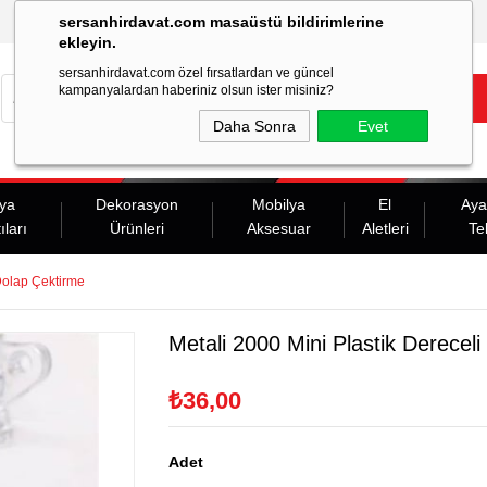
sersanhirdavat.com masaüstü bildirimlerine
ekleyin.
sersanhirdavat.com özel fırsatlardan ve güncel
kampanyalardan haberiniz olsun ister misiniz?
Daha Sonra
Evet
ya
Dekorasyon
Mobilya
El
Aya
ıları
Ürünleri
Aksesuar
Aletleri
Te
 Dolap Çektirme
Metali 2000 Mini Plastik Derecel
₺36,00
Adet