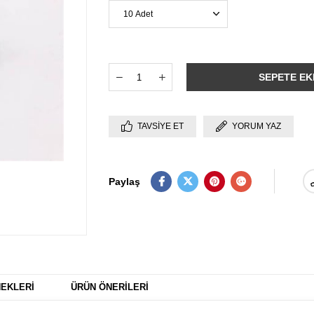
TAVSIYE ET
YORUM YAZ
Paylaş
EKLERI
ÜRÜN ÖNERILERI