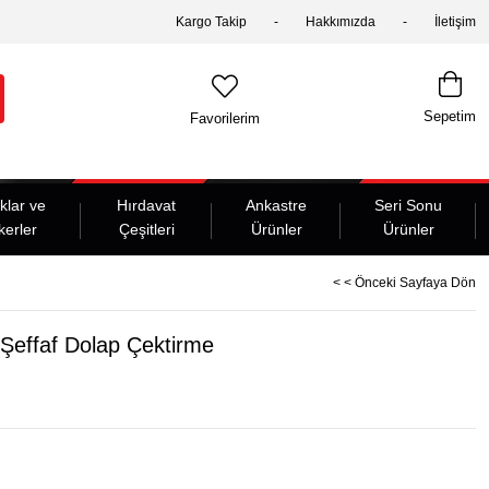
Kargo Takip
Hakkımızda
İletişim
Sepetim
Favorilerim
klar ve
Hırdavat
Ankastre
Seri Sonu
kerler
Çeşitleri
Ürünler
Ürünler
< < Önceki Sayfaya Dön
i Şeffaf Dolap Çektirme