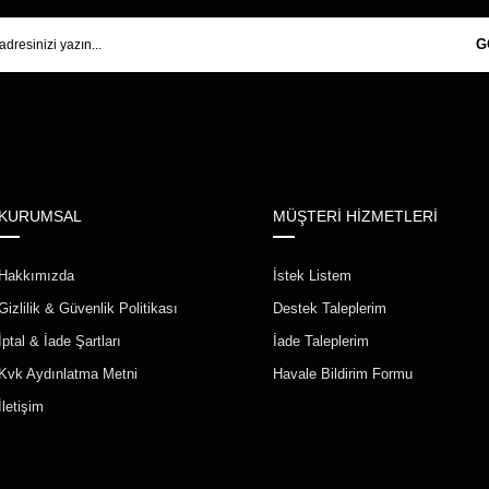
G
KURUMSAL
MÜŞTERİ HİZMETLERİ
Hakkımızda
İstek Listem
Gizlilik & Güvenlik Politikası
Destek Taleplerim
İptal & İade Şartları
İade Taleplerim
Kvk Aydınlatma Metni
Havale Bildirim Formu
İletişim