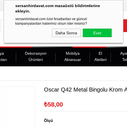
sersanhirdavat.com masaüstü bildirimlerine
ekleyin.
sersanhirdavat.com özel fırsatlardan ve güncel
kampanyalardan haberiniz olsun ister misiniz?
Daha Sonra
Evet
ya
Dekorasyon
Mobilya
El
Aya
ıları
Ürünleri
Aksesuar
Aletleri
Te
Oscar Q42 Metal Bingolu Krom 
₺58,00
Ölçü