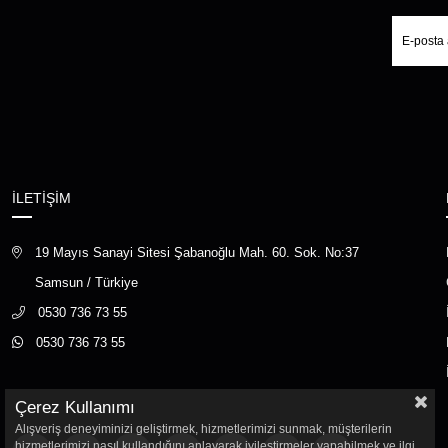
İLETİŞİM
19 Mayıs Sanayi Sitesi Şabanoğlu Mah. 60. Sok. No:37
Samsun / Türkiye
0530 736 73 55
0530 736 73 55
Çerez Kullanımı
Alışveriş deneyiminizi geliştirmek, hizmetlerimizi sunmak, müşterilerin
hizmetlerimizi nasıl kullandığını anlayarak iyileştirmeler yapabilmek ve ilgi