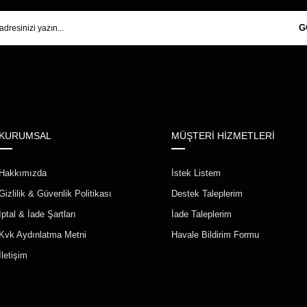
G
KURUMSAL
MÜŞTERİ HİZMETLERİ
Hakkımızda
İstek Listem
Gizlilik & Güvenlik Politikası
Destek Taleplerim
İptal & İade Şartları
İade Taleplerim
Kvk Aydınlatma Metni
Havale Bildirim Formu
İletişim