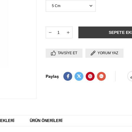
TAVSIYE ET
YORUM YAZ
Paylaş
EKLERI
ÜRÜN ÖNERILERI