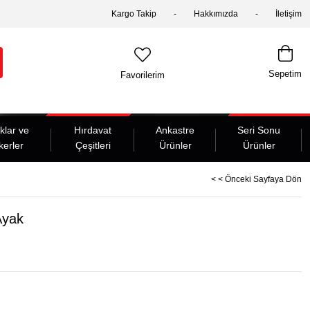
Kargo Takip
Hakkımızda
İletişim
Sepetim
Favorilerim
klar ve
Hırdavat
Ankastre
Seri Sonu
kerler
Çeşitleri
Ürünler
Ürünler
< < Önceki Sayfaya Dön
Ayak