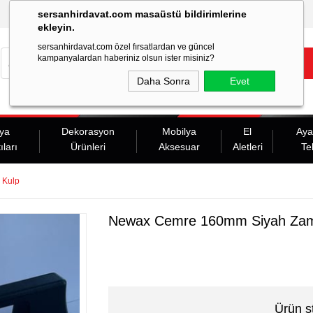
sersanhirdavat.com masaüstü bildirimlerine
ekleyin.
sersanhirdavat.com özel fırsatlardan ve güncel
kampanyalardan haberiniz olsun ister misiniz?
Daha Sonra
Evet
ya
Dekorasyon
Mobilya
El
Aya
ıları
Ürünleri
Aksesuar
Aletleri
Te
 Kulp
Newax Cemre 160mm Siyah Zam
Ürün s