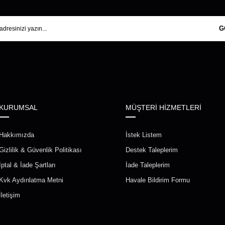
G
KURUMSAL
MÜŞTERİ HİZMETLERİ
Hakkımızda
İstek Listem
Gizlilik & Güvenlik Politikası
Destek Taleplerim
İptal & İade Şartları
İade Taleplerim
Kvk Aydınlatma Metni
Havale Bildirim Formu
İletişim