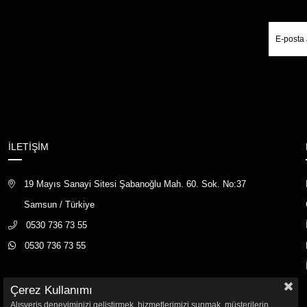
İLETİŞİM
19 Mayıs Sanayi Sitesi Şabanoğlu Mah. 60. Sok. No:37
Samsun / Türkiye
0530 736 73 55
0530 736 73 55
Çerez Kullanımı
Alışveriş deneyiminizi geliştirmek, hizmetlerimizi sunmak, müşterilerin