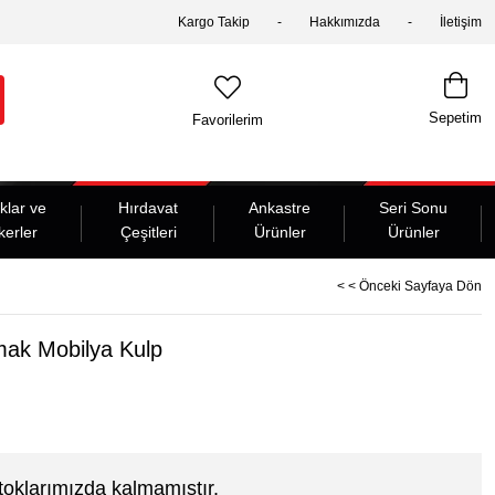
Kargo Takip
Hakkımızda
İletişim
Sepetim
Favorilerim
klar ve
Hırdavat
Ankastre
Seri Sonu
kerler
Çeşitleri
Ürünler
Ürünler
< < Önceki Sayfaya Dön
ak Mobilya Kulp
toklarımızda kalmamıştır.