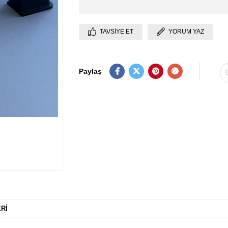
TAVSIYE ET
YORUM YAZ
Paylaş
RI