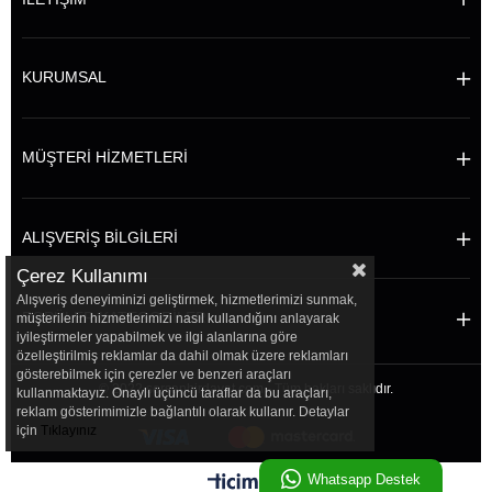
KURUMSAL
MÜŞTERİ HİZMETLERİ
ALIŞVERİŞ BİLGİLERİ
Çerez Kullanımı
Alışveriş deneyiminizi geliştirmek, hizmetlerimizi sunmak,
POPÜLER KATEGORİLER
müşterilerin hizmetlerimizi nasıl kullandığını anlayarak
iyileştirmeler yapabilmek ve ilgi alanlarına göre
özelleştirilmiş reklamlar da dahil olmak üzere reklamları
gösterebilmek için çerezler ve benzeri araçları
© 2022 sersanhirdavat.com - Tüm hakları saklıdır.
kullanmaktayız. Onaylı üçüncü taraflar da bu araçları,
reklam gösterimimizle bağlantılı olarak kullanır. Detaylar
için
Tıklayınız
Whatsapp Destek