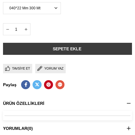
TAVSIYE ET
YORUM YAZ
Paylaş
ÜRÜN ÖZELLIKLERI
YORUMLAR
(0)