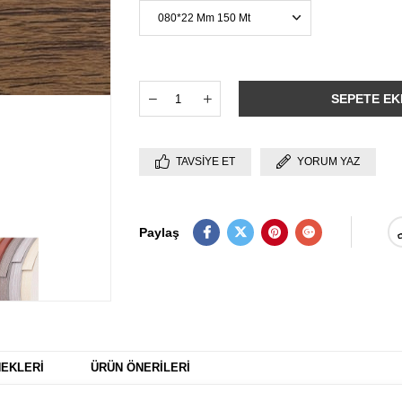
TAVSIYE ET
YORUM YAZ
Paylaş
EKLERI
ÜRÜN ÖNERILERI