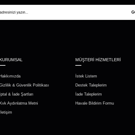
G
KURUMSAL
MÜŞTERİ HİZMETLERİ
Hakkımızda
İstek Listem
Gizlilik & Güvenlik Politikası
Destek Taleplerim
İptal & İade Şartları
İade Taleplerim
Kvk Aydınlatma Metni
Havale Bildirim Formu
İletişim