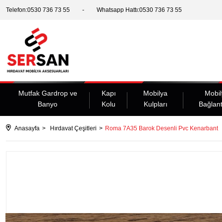
Telefon:0530 736 73 55
Whatsapp Hattı:0530 736 73 55
Mutfak Gardrop ve
Kapı
Mobilya
Mobil
Banyo
Kolu
Kulpları
Bağlant
Anasayfa
Hırdavat Çeşitleri
Roma 7A35 Barok Desenli Pvc Kenarbant