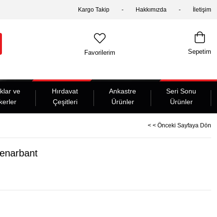
Kargo Takip
Hakkımızda
İletişim
Sepetim
Favorilerim
klar ve
Hırdavat
Ankastre
Seri Sonu
kerler
Çeşitleri
Ürünler
Ürünler
< < Önceki Sayfaya Dön
enarbant