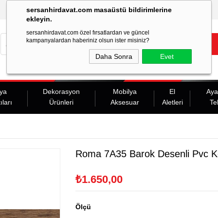
sersanhirdavat.com masaüstü bildirimlerine
ekleyin.
sersanhirdavat.com özel fırsatlardan ve güncel
kampanyalardan haberiniz olsun ister misiniz?
Daha Sonra
Evet
ya
Dekorasyon
Mobilya
El
Aya
ıları
Ürünleri
Aksesuar
Aletleri
Te
Roma 7A35 Barok Desenli Pvc K
₺1.650,00
Ölçü