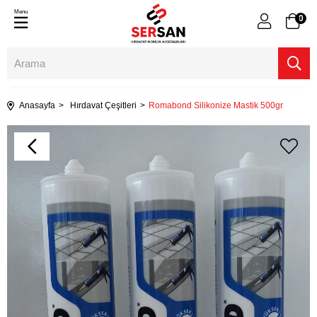
Menu
0
Anasayfa
Hırdavat Çeşitleri
Romabond Silikonize Mastik 500gr