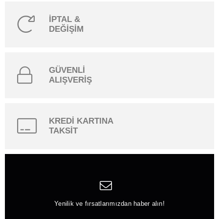
İPTAL &
DEĞİŞİM
GÜVENLİ
ALIŞVERİŞ
KREDİ KARTINA
TAKSİT
Yenilik ve fırsatlarımızdan haber alın!