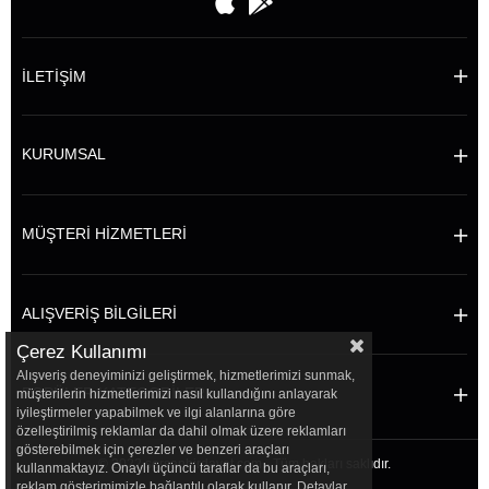
İLETİŞİM
KURUMSAL
MÜŞTERİ HİZMETLERİ
ALIŞVERİŞ BİLGİLERİ
Çerez Kullanımı
Alışveriş deneyiminizi geliştirmek, hizmetlerimizi sunmak,
POPÜLER KATEGORİLER
müşterilerin hizmetlerimizi nasıl kullandığını anlayarak
iyileştirmeler yapabilmek ve ilgi alanlarına göre
özelleştirilmiş reklamlar da dahil olmak üzere reklamları
gösterebilmek için çerezler ve benzeri araçları
© 2022 sersanhirdavat.com - Tüm hakları saklıdır.
kullanmaktayız. Onaylı üçüncü taraflar da bu araçları,
reklam gösterimimizle bağlantılı olarak kullanır. Detaylar