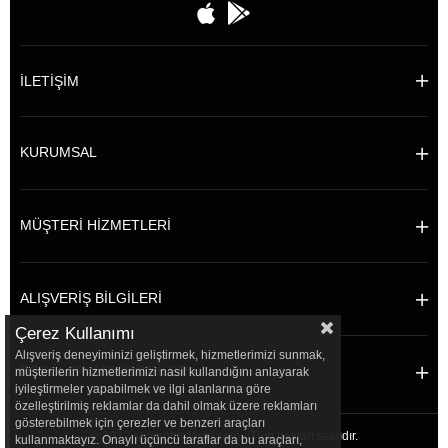
İLETİŞİM
KURUMSAL
MÜŞTERİ HİZMETLERİ
ALIŞVERİŞ BİLGİLERİ
Çerez Kullanımı
Alışveriş deneyiminizi geliştirmek, hizmetlerimizi sunmak,
POPÜLER KATEGORİLER
müşterilerin hizmetlerimizi nasıl kullandığını anlayarak
iyileştirmeler yapabilmek ve ilgi alanlarına göre
özelleştirilmiş reklamlar da dahil olmak üzere reklamları
gösterebilmek için çerezler ve benzeri araçları
© 2022 sersanhirdavat.com - Tüm hakları saklıdır.
kullanmaktayız. Onaylı üçüncü taraflar da bu araçları,