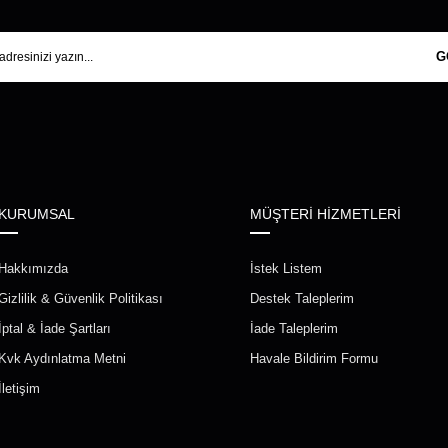
G
KURUMSAL
MÜŞTERİ HİZMETLERİ
Hakkımızda
İstek Listem
Gizlilik & Güvenlik Politikası
Destek Taleplerim
İptal & İade Şartları
İade Taleplerim
Kvk Aydınlatma Metni
Havale Bildirim Formu
İletişim