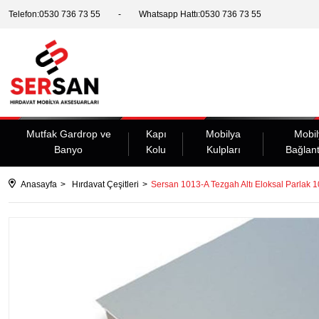
Telefon:0530 736 73 55
Whatsapp Hattı:0530 736 73 55
Mutfak Gardrop ve
Kapı
Mobilya
Mobil
Banyo
Kolu
Kulpları
Bağlant
Anasayfa
Hırdavat Çeşitleri
Sersan 1013-A Tezgah Altı Eloksal Parlak