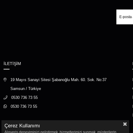
İLETİŞİM
19 Mayıs Sanayi Sitesi Şabanoğlu Mah. 60. Sok. No:37
Samsun / Türkiye
0530 736 73 55
0530 736 73 55
Çerez Kullanımı
Alışveriş deneyiminizi geliştirmek, hizmetlerimizi sunmak, müşterilerin