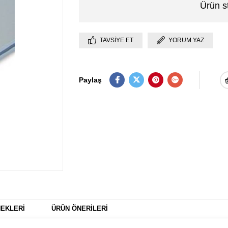
Ürün s
TAVSIYE ET
YORUM YAZ
Paylaş
EKLERI
ÜRÜN ÖNERILERI