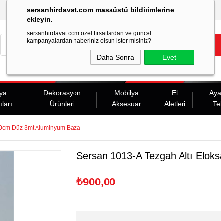
sersanhirdavat.com masaüstü bildirimlerine
ekleyin.
sersanhirdavat.com özel fırsatlardan ve güncel
kampanyalardan haberiniz olsun ister misiniz?
Daha Sonra
Evet
ya
Dekorasyon
Mobilya
El
Aya
ıları
Ürünleri
Aksesuar
Aletleri
Te
 10cm Düz 3mt Aluminyum Baza
Sersan 1013-A Tezgah Altı Elok
₺900,00