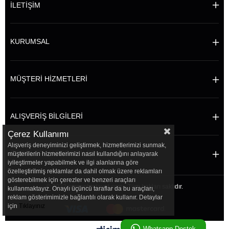
İLETİŞİM
KURUMSAL
MÜŞTERİ HİZMETLERİ
ALIŞVERİŞ BİLGİLERİ
Çerez Kullanımı
Alışveriş deneyiminizi geliştirmek, hizmetlerimizi sunmak,
POPÜLER KATEGORİLER
müşterilerin hizmetlerimizi nasıl kullandığını anlayarak
iyileştirmeler yapabilmek ve ilgi alanlarına göre
özelleştirilmiş reklamlar da dahil olmak üzere reklamları
gösterebilmek için çerezler ve benzeri araçları
© 2022 sersanhirdavat.com - Tüm hakları saklıdır.
kullanmaktayız. Onaylı üçüncü taraflar da bu araçları,
reklam gösterimimizle bağlantılı olarak kullanır. Detaylar
için
Tıklayınız
Whatsapp Destek