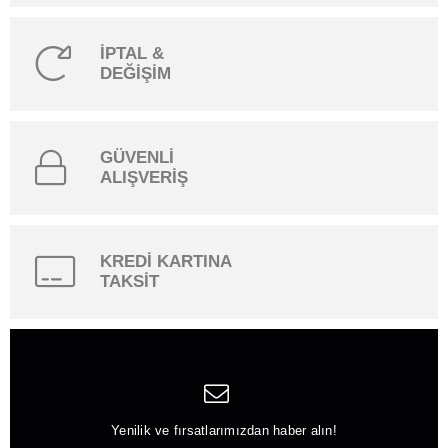
İPTAL &
DEĞİŞİM
GÜVENLİ
ALIŞVERİŞ
KREDİ KARTINA
TAKSİT
Yenilik ve fırsatlarımızdan haber alın!