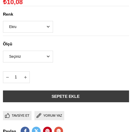
₺10,08
Renk
Ölçü
TAVSIYE ET
YORUM YAZ
Paylaş