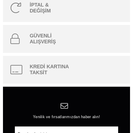
İPTAL &
DEĞİŞİM
GÜVENLİ
ALIŞVERİŞ
KREDİ KARTINA
TAKSİT
Yenilik ve fırsatlarımızdan haber alın!