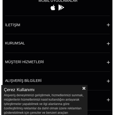
MOBİL UYGULAMALAR
İLETİŞİM
KURUMSAL
MÜŞTERİ HİZMETLERİ
ALIŞVERİŞ BİLGİLERİ
Çerez Kullanımı
Alışveriş deneyiminizi geliştirmek, hizmetlerimizi sunmak,
POPÜLER KATEGORİLER
müşterilerin hizmetlerimizi nasıl kullandığını anlayarak
iyileştirmeler yapabilmek ve ilgi alanlarına göre
özelleştirilmiş reklamlar da dahil olmak üzere reklamları
gösterebilmek için çerezler ve benzeri araçları