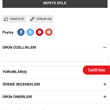
TAVSIYE ET
YORUM YAZ
Paylaş
ÜRÜN ÖZELLIKLERI
Teklif İste
YORUMLAR
(0)
ÖDEME SEÇENEKLERI
ÜRÜN ÖNERILERI