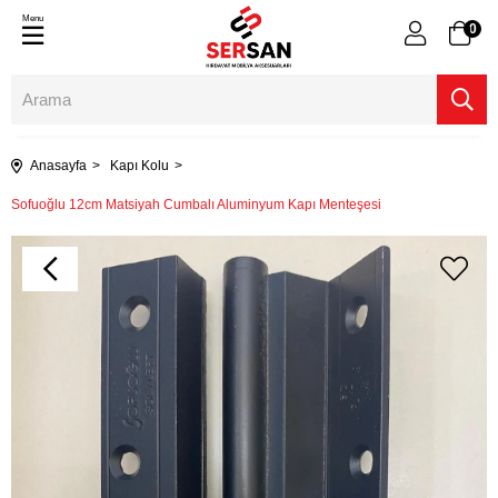
Menu
0
Anasayfa
Kapı Kolu
Sofuoğlu 12cm Matsiyah Cumbalı Aluminyum Kapı Menteşesi