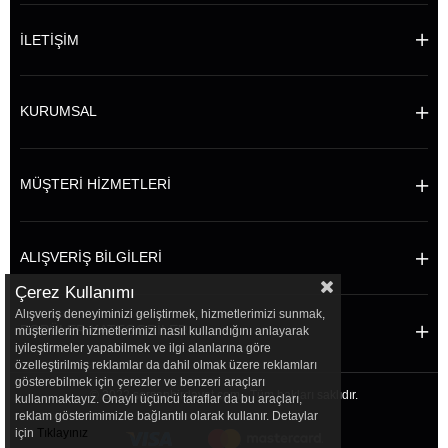
İLETİŞİM
KURUMSAL
MÜŞTERİ HİZMETLERİ
ALIŞVERİŞ BİLGİLERİ
Çerez Kullanımı
Alışveriş deneyiminizi geliştirmek, hizmetlerimizi sunmak,
POPÜLER KATEGORİLER
müşterilerin hizmetlerimizi nasıl kullandığını anlayarak
iyileştirmeler yapabilmek ve ilgi alanlarına göre
özelleştirilmiş reklamlar da dahil olmak üzere reklamları
gösterebilmek için çerezler ve benzeri araçları
© 2022 sersanhirdavat.com - Tüm hakları saklıdır.
kullanmaktayız. Onaylı üçüncü taraflar da bu araçları,
reklam gösterimimizle bağlantılı olarak kullanır. Detaylar
için
Tıklayınız