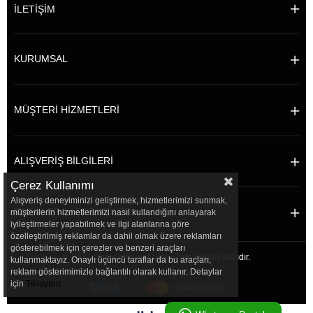
İLETİŞİM
KURUMSAL
MÜŞTERİ HİZMETLERİ
ALIŞVERİŞ BİLGİLERİ
Çerez Kullanımı
Alışveriş deneyiminizi geliştirmek, hizmetlerimizi sunmak,
POPÜLER KATEGORİLER
müşterilerin hizmetlerimizi nasıl kullandığını anlayarak
iyileştirmeler yapabilmek ve ilgi alanlarına göre
özelleştirilmiş reklamlar da dahil olmak üzere reklamları
gösterebilmek için çerezler ve benzeri araçları
© 2022 sersanhirdavat.com - Tüm hakları saklıdır.
kullanmaktayız. Onaylı üçüncü taraflar da bu araçları,
reklam gösterimimizle bağlantılı olarak kullanır. Detaylar
için
Tıklayınız