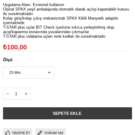
Uygulama Alanı: Evrensel kullanım
Orjinal SPAX yeşil ambalajında otomatik olarak açılıp kapanabilir kutusu
ile sunulmaktadır.
Kolay giriş/kolay çıkış mekanizmalı SPAX Kilitli Manyetik adaptör
içermektedir.
T-STAR plus uçlar BIT Check içerisine sıkıca yerleştirilmiş olup,
açıp/kapanma esnasında yuvalarından çıkmazlar.
T-STAR plus vidalama uçları renk kodları ile sunulmaktadır.
₺100,00
Ölçü
TAVSIYE ET
YORUM YAZ