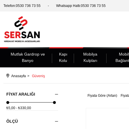
Telefon:0530 736 73 55
Whatsapp Hattı:0530 736 73 55
Mutfak Gardrop ve
Kapı
Mobilya
Mobil
Banyo
Kolu
Kulpları
Bağlant
Anasayfa
Güveniş
FIYAT ARALIĞI
Fiyata Göre (Artan)
Fiyat
₺5,00 - ₺330,00
ÖLÇÜ