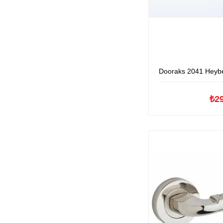
Dooraks 2041 Heybeli Yuvarlak
₺2