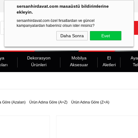
sersanhirdavat.com masaüstü bildirimlerine
ekleyin.
sersanhirdavat.com özel fırsatlardan ve güncel
kampanyalardan haberiniz olsun ister misiniz?
Daha Sonra
Evet
ya
Dekorasyon
Mobilya
El
Aya
ıları
Ürünleri
Aksesuar
Aletleri
Te
a Göre (Azalan)
Ürün Adına Göre (A>Z)
Ürün Adına Göre (Z<A)