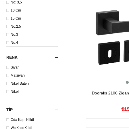
No: 3,5
10 Cm
15 Cm
No:2.5
No:3
No:4
RENK
Siyah
Matsiyah
Nikel Saten
Nikel
Dooraks 2106 Zigana Kare R
₺1
TIP
Oda Kapı Kilidi
Wc Kapı Kilidi