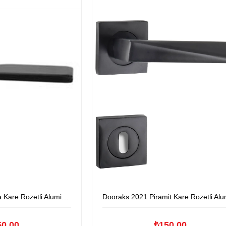
ozetli Aluminyum Kapıkolu
Dooraks 2021 Piramit Kare Rozetli Aluminyum Kapıko
50,00
₺150,00