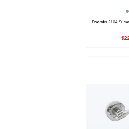
Dooraks 2104 Sümela Ayn
₺2